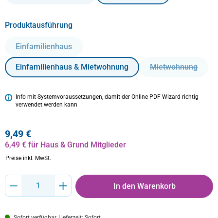
auswählen
Produktausführung
Einfamilienhaus
(Diese Option ist zurzeit nicht verfügbar.)
Einfamilienhaus & Mietwohnung
Mietwohnung
(Diese Option i
Info mit Systemvoraussetzungen, damit der Online PDF Wizard richtig
verwendet werden kann
9,49 €
6,49 € für Haus & Grund Mitglieder
Preise inkl. MwSt.
Produkt Anzahl: Gib den gewünschten Wert ein oder benutze die Schaltflächen um
In den Warenkorb
Sofort verfügbar, Lieferzeit: Sofort