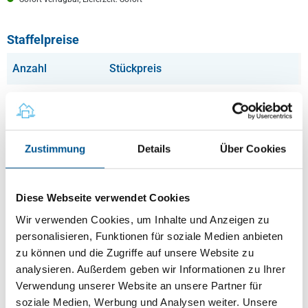
Staffelpreise
Anzahl
Stückpreis
Bis
9
9,49 €
pro Stück
Bis
19
9,02 €
pro Stück
Zustimmung
Details
Über Cookies
Bis
49
8,54 €
pro Stück
Ab
50
7,59 €
pro Stück
Diese Webseite verwendet Cookies
Wir verwenden Cookies, um Inhalte und Anzeigen zu
personalisieren, Funktionen für soziale Medien anbieten
zu können und die Zugriffe auf unsere Website zu
Beschreibung
analysieren. Außerdem geben wir Informationen zu Ihrer
Verwendung unserer Website an unsere Partner für
Online-Formular für Einfamilienhaus &
Mietwohnung
soziale Medien, Werbung und Analysen weiter. Unsere